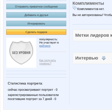
Комплименты
Отправить приватное сообщение
Комплиментов нет.
Вы не авторизованы! Чтоб
Добавить в друзья
Игнорировать
Сделать подарок
Метки лидеров
популярность:
Не участвует в
рейтинге
Интервью
Как получить
уровень?
Статистика портрета:
сейчас просматривают портрет - 0
зарегистрированные пользователи
посетившие портрет за 7 дней - 0